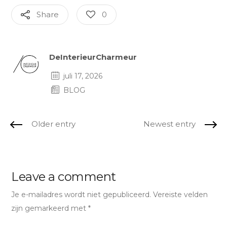
Share
0
Author
DeInterieurCharmeur
juli 17, 2026
BLOG
Older entry
Newest entry
Leave a comment
Je e-mailadres wordt niet gepubliceerd.
Vereiste velden
zijn gemarkeerd met
*