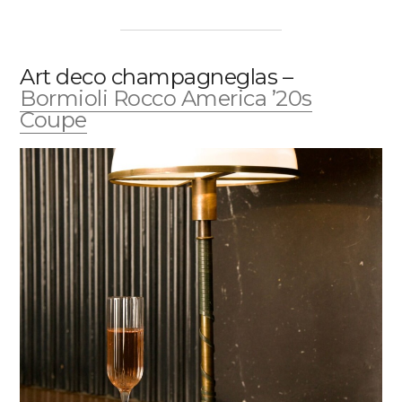
Art deco champagneglas –
Bormioli Rocco America ’20s
Coupe