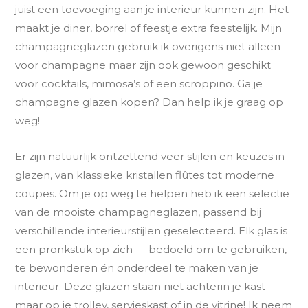
juist een toevoeging aan je interieur kunnen zijn. Het
maakt je diner, borrel of feestje extra feestelijk. Mijn
champagneglazen gebruik ik overigens niet alleen
voor champagne maar zijn ook gewoon geschikt
voor cocktails, mimosa’s of een scroppino. Ga je
champagne glazen kopen? Dan help ik je graag op
weg!
Er zijn natuurlijk ontzettend veer stijlen en keuzes in
glazen, van klassieke kristallen flûtes tot moderne
coupes. Om je op weg te helpen heb ik een selectie
van de mooiste champagneglazen, passend bij
verschillende interieurstijlen geselecteerd. Elk glas is
een pronkstuk op zich — bedoeld om te gebruiken,
te bewonderen én onderdeel te maken van je
interieur. Deze glazen staan niet achterin je kast
maar op je
trolley
, servieskast of in de vitrine! Ik neem